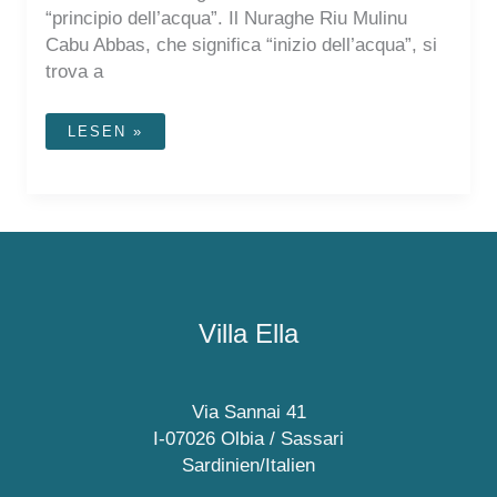
“principio dell’acqua”. Il Nuraghe Riu Mulinu
Cabu Abbas, che significa “inizio dell’acqua”, si
trova a
NURAGHE
LESEN »
RIU
MULINU
CABU
ABBAS
Villa Ella
Via Sannai 41
I-07026 Olbia / Sassari
Sardinien/Italien