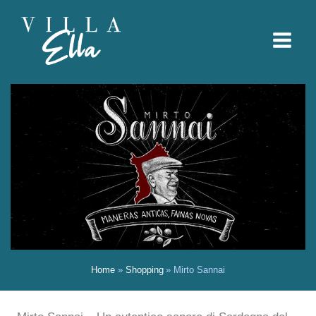
Vai
Home
Shopping
Mirto Sannai
al
contenuto
Home
Shopping
Mirto Sannai