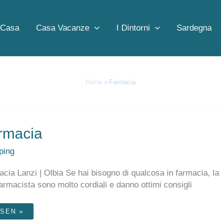
Home
Farmacia
Casa
Casa Vacanze
I Dintorni
Sardegna
Home
Farmacia
rmacia
ping
cia Lanzi | Olbia Se hai bisogno di qualcosa in farmacia, la 
farmacista sono molto cordiali e danno ottimi consigli
RMACIA
SEN »