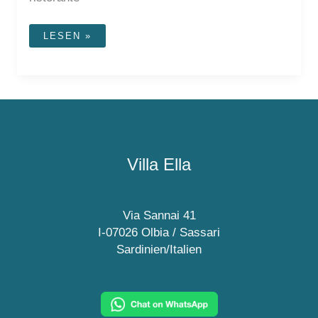
RISTORANTE
LESEN »
BEACH
BAR
THE
BAY
Villa Ella
Via Sannai 41
I-07026 Olbia / Sassari
Sardinien/Italien